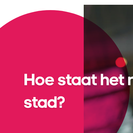
Home
Over Local
Projecten
T
Hoe staat het 
stad?