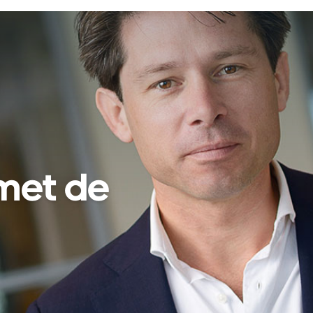
Local. Spot on.
eam
Nieuws
Vacatures
Contact
met de