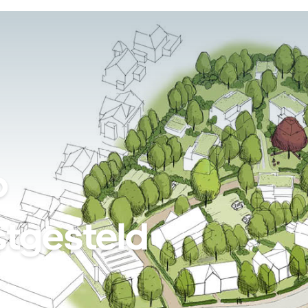
Local. Spot on.
eam
Nieuws
Vacatures
Contact
p
stgesteld