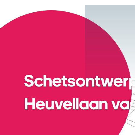
Home
Over Local
Projecten
T
Schetsontwer
Heuvellaan va